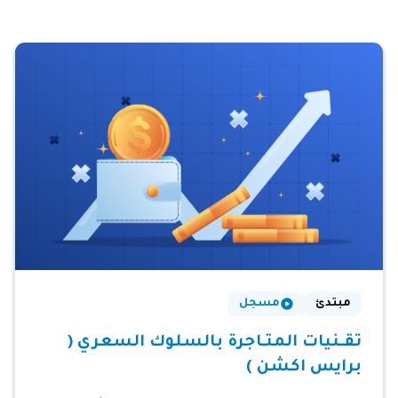
مبتدئ
مسجل
تقـنيات المتـاجرة بالسلوك السعري (
برايس اكشن )