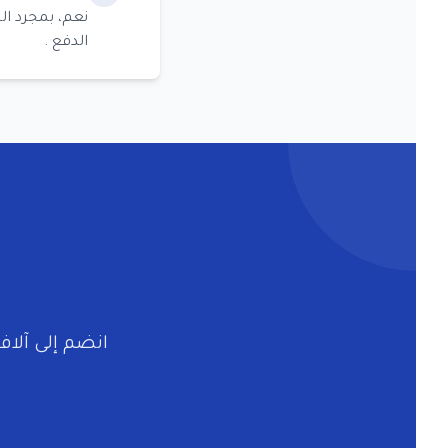
نعم، بمجرد ال
الدفع .
انضم إلى آلا