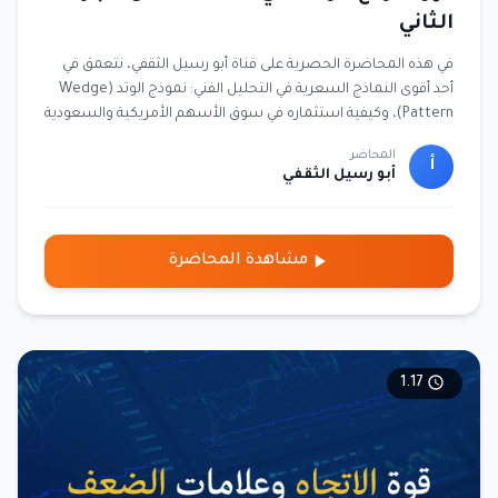
الثاني
في هذه المحاضرة الحصرية على قناة أبو رسيل الثقفي، نتعمق في
أحد أقوى النماذج السعرية في التحليل الفني: نموذج الوتد (Wedge
Pattern)، وكيفية استثماره في سوق الأسهم الأمريكية والسعودية
وكذلك في تداول عقود الخيارات (الأوبشنز). 🔎 ما الذي ستتعلمه في
المحاضر
هذه المحاضرة؟ التعريف بنموذج الوتد وأنواعه: الوتد الصاعد والوتد
أ
أبو رسيل الثقفي
الهابط. كيف يُستخدم الوتد كأداة للتنبؤ بـ انعكاسات الأسعار أو
استمرار الاتجاه. تطبيقات عملية على أسهم السوق الأمريكي مثل
ناسداك و S&P500، وربط النموذج بحركة السعر. أمثلة مباشرة من
مشاهدة المحاضرة
الأسهم السعودية وكيفية قراءة الوتد في شارت تاسي. استراتيجيات
الدمج بين نموذج الوتد وعقود الخيارات لتحقيق أرباح مضاعفة مع
تقليل المخاطر. نصائح عملية من خبرة أبو رسيل الثقفي في التداول
الاحترافي وصناعة المال. 🎯 هذه المحاضرة مناسبة لكل من:
المتداولين المبتدئين الذين يرغبون بفهم النماذج السعرية.
1.17
المحترفين الباحثين عن استراتيجيات دقيقة للدخول والخروج.
المستثمرين الذين يريدون ربط التحليل الفني باستراتيجيات إدارة
المخاطر.