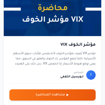
مؤشر الخوف VIX
مؤشر VIX يُعرف بمؤشر الخوف لأنه يقيس تقلّبات سوق الأسهم
الأميركية. كلما ارتفع المؤشر، زاد الخوف والقلق في السوق، مما
يعني توقع هبوط الأسعار. إذا انخفض VIX، يدل ذلك على الهدوء
والثقة في الأسواق. يتم احتسابه بناءً على خيارات مؤشر S&P 500
المحاضر
لمدة 30 يومًا قادمة. يستخدمه المتداولون كأداة لتحليل الذعر أو
ا
ابورسيل الثقفي
الطمأنينة في الأسواق. لا يُقاس بالسعر كالأصول، بل هو نسبة
تُشير إلى التقلب المتوقع. يعتبر من أهم المؤشرات المساعدة في
اتخاذ قرار البيع أو الشراء.
مشاهدة المحاضرة