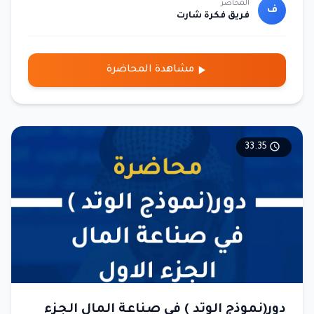
المحاضر
04:21 : يتم تقسيم الوتد إلى نوعين رئيسيين من حيث التكوين: الوتد
ف
فريق فكرة شارت
الصاعد والوتد الهابط. ومع ذلك، يتم تفصيلها إلى أربعة أنواع حسب
سياق الاتجاه الذي تظهر فيه، لأن سلوك كل نوع يختلف تماماً عن
الآخر. شرح الوتد الصاعد وسلوكه 06:35 : يشرح كيفية تكوّن الوتد
مشاهدة المحاضرة
الصاعد، والذي يتميز بتقارب القمم والقيعان الصاعدة، مما يدل على
ضعف في الزخم الصعودي. يوضح الفيديو أن الوتد الصاعد قد يكون
سلبيًا (انعكاسيًا) إذا ظهر في نهاية اتجاه صاعد، أو استمراريًا
للهبوط إذا ظهر في سياق اتجاه هابط. مهارات إضافية لتجنب
الفخاخ (الفلتر) 19:14 : يقدم المحاضر تقنية "الفلتر"، وهي رسم خط
33.35
اتجاه ثانوي داخل الوتد لتأكيد الكسر وتجنب الإشارات الكاذبة، مما
يزيد من دقة القرار. أهمية ربط النموذج بالاتجاه العام 21:51 : يؤكد
على ضرورة عدم تحليل النماذج أو الشموع بشكل منفصل، بل يجب
دائمًا ربطها بالمسار العام للسوق (الاتجاه) لفهم معناها الحقيقي.
تطبيقات عملية وأمثلة على الرسم البياني 30:35 : يتم استعراض
أمثلة حية على الرسم البياني لأسهم مثل "عسير" لشرح كيفية تحديد
الوتد الصاعد وتفسير سلوكه في سياقات مختلفة. تحديد الأهداف
بعد كسر الوتد 49:34 : يشرح كيفية تحديد الهدف السعري بعد كسر
النموذج، والذي يتم قياسه من خلال أوسع جزء في الوتد وإسقاطه
من نقطة الكسر.
دور(نموذج الوتد ) في صناعة المال الجزء