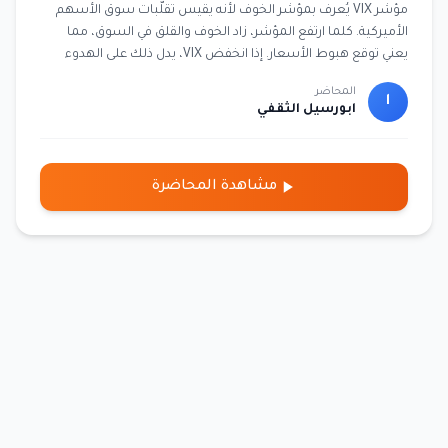
مؤشر VIX يُعرف بمؤشر الخوف لأنه يقيس تقلّبات سوق الأسهم
الأميركية. كلما ارتفع المؤشر، زاد الخوف والقلق في السوق، مما
يعني توقع هبوط الأسعار. إذا انخفض VIX، يدل ذلك على الهدوء
والثقة في الأسواق. يتم احتسابه بناءً على خيارات مؤشر S&P 500
المحاضر
لمدة 30 يومًا قادمة. يستخدمه المتداولون كأداة لتحليل الذعر أو
ا
ابورسيل الثقفي
الطمأنينة في الأسواق. لا يُقاس بالسعر كالأصول، بل هو نسبة
تُشير إلى التقلب المتوقع. يعتبر من أهم المؤشرات المساعدة في
اتخاذ قرار البيع أو الشراء.
مشاهدة المحاضرة