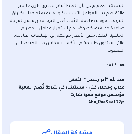
المشهد العام يوحي بأن النفط أمام مفترق طرق حاسم،
والتقاطع بين العوامل الأساسية والفنية يمنح هذا الاختراق
المرتقب قوة مضاعفة. الثبات أعلى الترند قد يؤسس لموجة
صاعدة حقيقية، خصوصًا مع استمرار عوامل الخطر في
الخلفية. لذلك، تبقى الأنظار موجهة إلى الإغلاقات القادمة،
والتي ستكون حاسمة في تأكيد الانعكاس من الهبوط إلى
الصعود.
✒️ بقلم:
عبدالله “أبو رسيل” الثقفي
مدرب ومحلل فني – مستشار في شركة نُصح المالية
مؤسس موقع فكرة شارت
@Abu_RaaSeeL22
مشاركة المقال