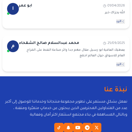
ابو عمر
01/04/2026
ا
الله يجزاك خير
الرد
محمد عبدالسلام صالح الشقحاء
25/09/2025
م
يعطيك العافية ابو رسيل مقال مهم جدا واثر صناعة النفط على المزاج
العام للاسواق حول العالم اجمع
الرد
نبذة عنا
نعمل بشكلٍ مستمر على تطوير مجموعة منتجاتنا وخدماتنا للوصول إلى أكبر
عدد من المتداولين المحترفين الذين يبحثون عن خدماتٍ متميّرة ومتقنة ،
وبالتالي المساهمة في بناء مجتمع استثمار اكثر أمان وفعالية