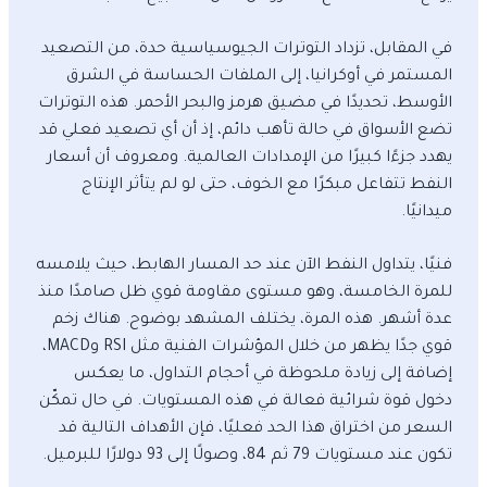
في المقابل، تزداد التوترات الجيوسياسية حدة، من التصعيد
المستمر في أوكرانيا، إلى الملفات الحساسة في الشرق
الأوسط، تحديدًا في مضيق هرمز والبحر الأحمر. هذه التوترات
تضع الأسواق في حالة تأهب دائم، إذ أن أي تصعيد فعلي قد
يهدد جزءًا كبيرًا من الإمدادات العالمية. ومعروف أن أسعار
النفط تتفاعل مبكرًا مع الخوف، حتى لو لم يتأثر الإنتاج
ميدانيًا.
فنيًا، يتداول النفط الآن عند حد المسار الهابط، حيث يلامسه
للمرة الخامسة، وهو مستوى مقاومة قوي ظل صامدًا منذ
عدة أشهر. هذه المرة، يختلف المشهد بوضوح. هناك زخم
قوي جدًا يظهر من خلال المؤشرات الفنية مثل RSI وMACD،
إضافة إلى زيادة ملحوظة في أحجام التداول، ما يعكس
دخول قوة شرائية فعالة في هذه المستويات. في حال تمكّن
السعر من اختراق هذا الحد فعليًا، فإن الأهداف التالية قد
تكون عند مستويات 79 ثم 84، وصولًا إلى 93 دولارًا للبرميل.