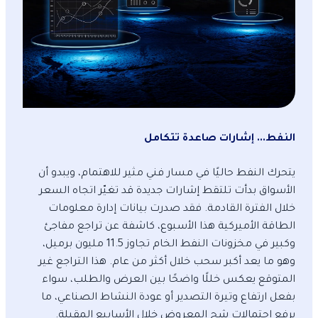
النفط... إشارات صاعدة تتكامل
يتحرك النفط حاليًا في مسار فني مثير للاهتمام، ويبدو أن
الأسواق بدأت تلتقط إشارات جديدة قد تغيّر اتجاه السعر
خلال الفترة القادمة. فقد صدرت بيانات إدارة معلومات
الطاقة الأميركية هذا الأسبوع، كاشفة عن تراجع مفاجئ
وكبير في مخزونات النفط الخام تجاوز 11.5 مليون برميل،
وهو ما يعد أكبر سحب خلال أكثر من عام. هذا التراجع غير
المتوقع يعكس خللًا واضحًا بين العرض والطلب، سواء
بفعل ارتفاع وتيرة التصدير أو عودة النشاط الصناعي، ما
يرفع احتمالات شح المعروض خلال الأسابيع المقبلة.