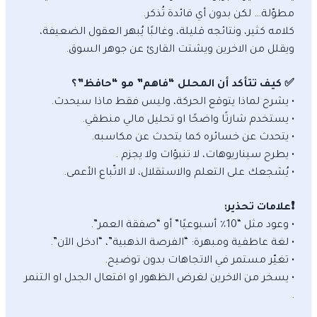
مطوّلة… لكن بدون أي فائدة تُذكر.
كلامه كثير، ونتائجه قليلة، وغالبًا يُبهر العقول الضعيفة،
ويقلل من الاخرين ويشتت القارئ عن جوهر السوق.
✅ كيف تتأكد أن المحلل “فاهم” مو “حافظ”؟
• يشرح لماذا يتوقع الحركة، وليس فقط ماذا سيحدث.
• يستخدم شارتًا واضحًا او تحليل مالي منطقي.
• يتحدث عن خسائره كما يتحدث عن مكاسبه.
• يطرح سيناريوهات، لا تنبؤات ولا يجزم .
• يُشجعك على التعلم والاستقلال، لا الاتّباع الأعمى.
❗️علامات تحذير:
• وعود مثل “10٪ أسبوعيًا” أو “صفقة العمر”.
• لغة عاطفية ومبهرة: “الفرصة الذهبية”، “ادخل الآن”.
• تغيّر مستمر في الاتجاهات بدون توضيح.
• يسخر من الاخرين لغرض الظهور او افتعال الجدل او التنمر
.