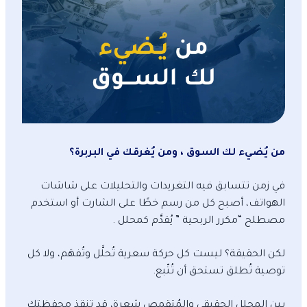
من يُضيء لك السوق ، ومن يُغرقك في البربرة؟
في زمن تتسابق فيه التغريدات والتحليلات على شاشات
الهواتف، أصبح كل من رسم خطًا على الشارت أو استخدم
مصطلح “مكرر الربحية ” يُقدَّم كمحلل .
لكن الحقيقة؟ ليست كل حركة سعرية تُحلَّل وتُفهَم، ولا كل
توصية تُطلق تستحق أن تُتّبع.
بين المحلل الحقيقي والمُتقمص شعرة، قد تنقذ محفظتك