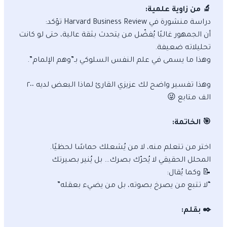
🔬 من زاوية علمية:
دراسة منشورة في Harvard Business Review تؤكد:
أن الجمهور غالبًا يُفضّل من يتحدث بثقة عالية، حتى لو كانت
تحليلاته ضعيفة.
وهذا ما يسمى في علم النفس السلوكي بـ”وهم الإلمام”.
وهذا تفسير واضح لك عزيزي القارئ لماذا البعض لديه ٢٠٠
الف متابع 😜
🎯 الخاتمة:
اختر من تتعلم منه، لا من يُشعلك حماسًا لحظيًا.
المحلل الحقيقي لا يُحرّك بصرك… بل يُنير بصيرتك
📝 وكما يُقال:
“لا تتبع من يصرخ بصوته، بل من يضيء بعقله”
✒️ بقلم: