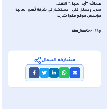
عبدالله “أبو رسيل” الثقفي
مدرب ومحلل فني – مستشار في شركة نُصح المالية
مؤسس موقع فكرة شارت
@Abu_RaaSeeL22
مشاركة المقال