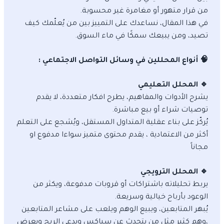
من قرار متهور أو مغامرة غير محسوبة.
في هذا المقال، نساعدك على التمييز بين من يُعلّمك كيف
تصيد، ومن يبيعك سمكًا في ماء السوق.
🧠 أنواع المحللين في وسائل التواصل الاجتماعي :
🔹 المحلل التعليمي
يشرح الأدوات والمفاهيم، يطرح افكار متعددة، لا يقدم
توصيات شراء أو بيع مباشرة.
يُركّز على بناء عقلية المتداول المستقل، ويُشجع على التعلم
أكثر من الاعتمادية ، يقدم محتوى متميز سواءا مدفوع او
مجاناً
🔹 المحلل الترويجي
يربط تحليلاته باشتراكات أو قروبات مدفوعة، ويكثر من
الوعود بأرباح خيالية وسريعة.
يُبهر المتابعين، ويبيع الوهم ويلعب على مشاعر المتابعين
،وهم كثير مثل من يتحدث عن سباكس ويدعي الربح ويعرض