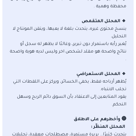
محفظة وهمية .
🔹 المحلل المتقمص
ينسخ محتوى غيره، يتحدث بلغة لا يعيها، ويتقن المونتاج لا
التحليل.
يُغير رأيه باستمرار دون تبرير، وغالبًا لا يظهر له سجل أو
نتائج واضحة.هو مقلد لشخص اخر وليس لديه هوية واضحة
.
🔹 المحلل الاستعراضي
يُظهر أرباحه فقط، يخفي الخسائر، ويركز على اللقطات التي
تجلب الانتباه.
يقود المتابعين إلى الاعتقاد بأن السوق دائم الربح وسهل
التحكم.
🔴 وأخطرهم على الاطلاق
المحلل المنظِّر :
يتحدث كثيرًا… بربرة مستمرة، مصطلحات معقدة، تحليلات