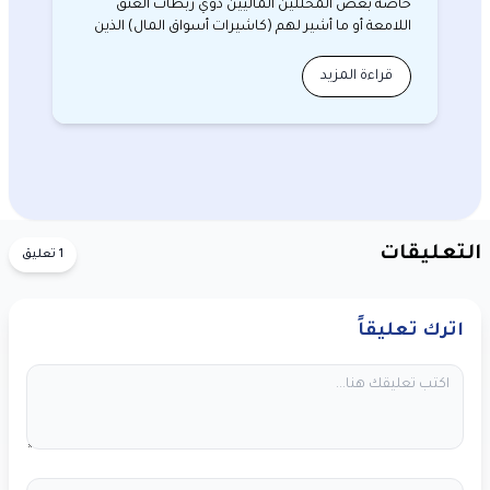
خاصة بعض المحللين الماليين ذوي ربطات العنق
اللامعة أو ما أشير لهم (كاشيرات أسواق المال) الذين
قتلوا…
قراءة المزيد
التعليقات
1 تعليق
اترك تعليقاً