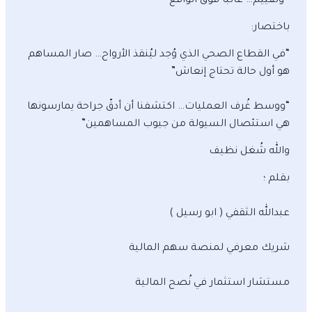
• وتقييم… غالبًا فوق الواقع
باختصار:
“في القطاع الصحي الذي وُجد ليُنقذ الأرواح… صار المساهم
هو أول حالة تحتاج إنعاش”
“ووسط غُرف العمليات… اكتشفنا أن أدقّ جراحة يمارسونها
هي استئصال السيولة من جيوب المساهمين”
والله شُغل نظيف
بقلم ؛
عبدالله الثقفي ( ابو رسيل )
شريك معرفي لمنصة سهم المالية
مستشار استثمار في نُصح المالية