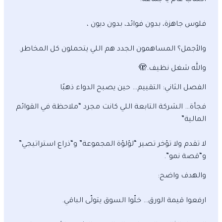
اكتتاب عام يا جماعة!
فلوس جاهزة، بدون فوائد، بدون ديون ،
والأجمل؟ المساهمون الجدد هم اللي يتحملون كل المخاطر.
والله شغل نظيف.🫣
الفصل الثاني: التقييم… حين يصبح الدواء ذهبًا
فجأة… الشركة التابعة اللي كانت مجرد “ملاحظة في القوائم
المالية”
لا تقدم ولا تؤخر تصير “لؤلؤة المجموعة” و“ذراع استراتيجي”
و“قصة نمو”.
والهدف واضح:
ارفعوا قيمة الورق… خلّوا السوق يتولّى الباقي.