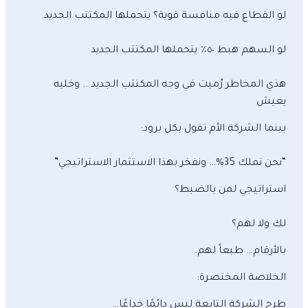
لو القطاع فيه منافسة قوية؟ يتحملها المكتتب الجديد.
لو السهم هبط ٥٠٪؜ يتحملها المكتتب الجديد
هذي المخاطر رُميت في وجه المكتتب الجديد .. وخليه
يعيش
بينما الشركة الأم تقول بكل برود:
“نحن نملك 35%… ونفخر بهذا الاستثمار الاستراتيجي”
استراتيجي لمن بالضبط؟
لك ولا لهم؟
بالأرقام… طبعاً لهم.
الخلاصة المختصرة:
طرح الشركة التابعة ليس دائمًا خداعًا…